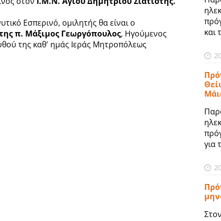
ρινός στον
Ι.Μ.Ν. Αγίου Δημητρίου Σιατίστης.
ηλε
πρό
υτικό Εσπερινό, ομιλητής θα είναι ο
και 
της π. Μάξιμος Γεωργόπουλος
, Ηγούμενος
υθού της καθ' ημάς Ιεράς Μητροπόλεως
2
Πρό
Θεί
Μάι
Παρ
ηλε
πρό
για 
2
Πρό
μην
Στο