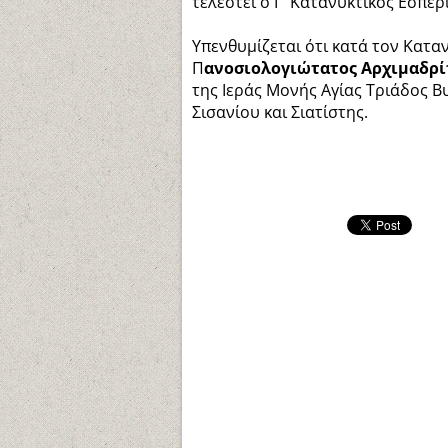
τελεστεί ο Γ' Κατανυκτικός Εσπε
Υπενθυμίζεται ότι κατά τον Καταν
Π
ανοσιολογιώτατος Αρχιμαδρί
της Ιεράς Μονής Αγίας Τριάδος Β
Σισανίου και Σιατίστης.