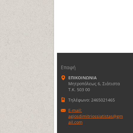
Επαφή
ΕΠΙΚΟΙΝΩΝΙΑ
Μητροπόλεως 6, Σιάτιστα
Τ.Κ. 503 00
Τηλέφωνο: 2465021465
E-mail:
agiosdimitriossiatistas@gm
ail.com