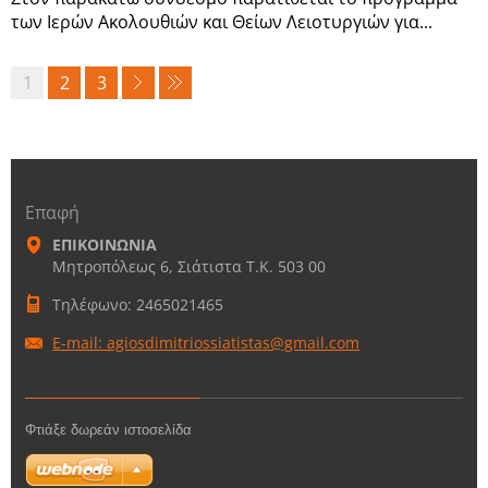
των Ιερών Ακολουθιών και Θείων Λειοτυργιών για...
1
2
3
Επαφή
ΕΠΙΚΟΙΝΩΝΙΑ
Μητροπόλεως 6, Σιάτιστα Τ.Κ. 503 00
Τηλέφωνο: 2465021465
E-mail: agiosdimitriossiatistas@gmail.com
Φτιάξε δωρεάν ιστοσελίδα