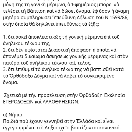
μόνη της τὴ γονικὴ μέριμνα, ὁ Ἐφημέριος μπορεῖ νὰ
τελέσει τὴ Βάπτιση καὶ νὰ δώσει ὄνομα, ἔφ΄ ὅσον ἡ ἄγαμη
μητέρα συμπληρώσει Ὑπεύθυνη Δήλωση τοῦ Ν.1599/86,
στὴν ὁποία θὰ δηλώνει ὑπευθύνως τὰ ἑξῆς:
1. ὅτι ἀσκεῖ ἀποκλειστικῶς τὴ γονικὴ μέριμνα ἐπὶ τοῦ
ἀνήλικου τέκνου της,
2. ὅτι δὲν ὑφίσταται Δικαστικὴ ἀπόφαση ἡ ὁποία νὰ
ἀπονέμει δικαίωμα ἀσκήσεως γονικῆς μέριμνας καὶ στὸν
πατέρα τοῦ ἀνήλικου τέκνου καί, τέλος,
3. ὅτι ἐπιθυμεῖ τὸ ἀνήλικο τέκνο της νὰ βαπτισθεῖ κατὰ
τὸ Ὀρθόδοξο Δόγμα καὶ νὰ λάβει τὸ συγκεκριμένο
ὄνομα.
Σχετικὰ μὲ τὴν προσέλευση στὴν Ὀρθόδοξη Ἐκκλησία
ΕΤΕΡΟΔΟΞΩΝ καὶ ΑΛΛΟΘΡΗΣΚΩΝ:
α) Νήπια
Παιδιά ποὺ ἔχουν γεννηθεῖ στὴν Ἑλλάδα καὶ εἶναι
ἐγγεγραμμένα στὸ Ληξιαρχεῖο βαπτίζονται κανονικά.