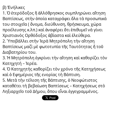
β) Ἐνήλικες
1. Ὁ ἑτερόδοξος ἢ ἀλλόθρησκος συμπληρώνει αἴτηση
Βαπτίσεως, στὴν ὁποία καταγράφει ὅλα τὰ προσωπικά
του στοιχεῖα ( ὄνομα, διεύθυνση, θρήσκευμα, χώρα
προέλευσης κ.λπ.) καὶ ἀναφέρει ὅτι ἐπιθυμεῖ νὰ γίνει
Χριστιανὸς Ορθόδοξος ἀβίαστα καὶ ἐλεύθερα.
2. Ὑποβάλλει στὴν Ἱερὰ Μητρόπολη τὴν αἴτηση
Βαπτίσεως μαζὶ μὲ φωτοτυπία τῆς Ταυτότητας ἤ τοῦ
Διαβατηρίου του.
3. Ἡ Μητρόπολη ἐγκρίνει τὴν αἴτηση καὶ καθορίζει τὸν
Κατηχητή – Ἱερέα.
4. Ὁ Κατηχητὴς καθορίζει τὸν χρόνο τῆς Κατηχήσεως
καὶ ὁ Εφημέριος τῆς ενορίας τὴ Βάπτιση.
5. Μετὰ τὴν τέλεση τῆς Βάπτισης, ὁ Νεοφώτιστος
καταθέτει τὴ βεβαίωση Βαπτίσεως – Κατηχήσεως στὸ
Ληξιαρχεῖο τοῦ Δήμου, ὅπου εἶναι ἐγγεγραμμένος.