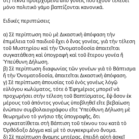
στ) Τέκνα προερχόμενα ἀπὸ γονεῖς ποὺ ἔχουν τελέσει
μόνο πολιτικὸ γάμο βαπτίζονται κανονικά.
Ειδικές περιπτώσεις
α) Σὲ περίπτωση ποὺ μὲ Δικαστικὴ ἀπόφαση τὴν
ἐπιμέλεια τοῦ παιδιοῦ ἔχει ὁ ἕνας γονέας, γιὰ τὴν τέλεση
τοῦ Μυστηρίου καὶ τὴν Ὀνοματοδοσία ἀπαιτεῖται
συγκατάθεση καὶ ὑπογραφὴ καὶ τοῦ ἕτερου γονέα ἤ
Ὑπεύθυνη Δήλωση.
β) Σὲ περίπτωση διαφωνίας τῶν γονέων γιὰ τὸ Βάπτισμα
ἤ τὴν Ὀνοματοδοσία, ἀπαιτεῖται Δικαστικὴ ἀπόφαση.
γ) Σὲ περίπτωση ἀπουσίας τοῦ ἑνὸς γονέως λόγῷ
εὐλόγου κωλύματος, τότε ὁ Ἐφημέριος μπορεῖ νὰ
προχωρήσει στὴν τέλεση τοῦ Βαπτίσματος, ἔφ΄ ὅσον ἐκ
μέρους τοῦ ἀπόντος γονέως ὑποβληθεῖ εἴτε βεβαίωση
ἐνώπιον συμβολαιογράφου εἴτε Ὑπεύθυνη Δήλωση μὲ
θεωρημένο τὸ γνήσιο τῆς ὑπογραφῆς, ὅτι
συγκατατίθεται στὴ Βάπτιση τοῦ τέκνου του κατὰ τὸ
Ὀρθόδοξο Δόγμα καὶ μὲ τὸ συγκεκριμένο ὄνομα.
δ) Σὲ περίπτωση ἄγαμης μητέρας, ἐπειδὴ αὐτὴ ἀσκεῖ