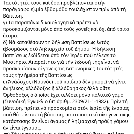
Ταυτότητές τους καί ὅσα προβλέπονται στήν
παράγραφο ε),μία ἑβδομάδα τουλάχιστον πρὶν ἀπὸ τὴ
Βάπτιση.
γ) Τὰ παραπάνω δικαιολογητικὰ πρέπει νὰ
προσκομίζονται μόνο ἀπὸ τοὺς γονεῖς καὶ ὄχι ἀπὸ τρίτο
ἄτομο.
δ) Νὰ καταθέσουν τὴ δήλωση Βαπτίσεως ἐντὸς
ἑβδομάδος στὸ Ληξιαρχεῖο τοῦ Δήμου. Ἡ δήλωση
Βαπτίσεως ἐκδίδεται ἀπὸ τὸν Ἱερέα ποὺ τέλεσε τὸ
Μυστήριο. Ἀπαραίτητο γιὰ τὴν ἔκδοσή της εἶναι νὰ
προσκομίσουν οἱ γονεῖς τὶς Ἀστυνομικὲς Ταυτότητές
τους τὴν ἡμέρα τῆς Βαπτίσεως.
ε) Ἀνάδοχος (Νουνός) τοῦ παιδιοῦ δὲν μπορεῖ νὰ γίνει
ἀνήλικος, ἀλλόδοξος ἤ ἀλλόθρησκος ἀλλὰ οὔτε
Ὀρθόδοξος ὁ ὁποῖος ἔχει τελέσει μόνο πολιτικὸ γάμο
(Συνοδική Ἐγκύκλιο ὑπ’ ἀριθμ. 2309/21-1-1982). Πρίν τή
βάπτιση, πρέπει νά προσκομίσει στόν ἱερέα τῆς ἐνορίας
πού θά τελεστεῖ ἡ βάπτιση, πιστοποιητικό οἰκογενειακῆς
κατάστασης ἄν εἶναι ἄγαμος ἤ ληξιαρχική πράξη γάμου
ἄν εἶναι ἔγγαμος.