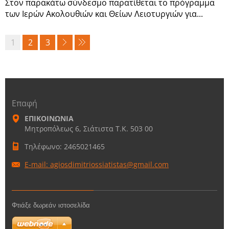
Στον παρακάτω σύνδεσμο παρατίθεται το πρόγραμμα
των Ιερών Ακολουθιών και Θείων Λειοτυργιών για...
1
2
3
Επαφή
ΕΠΙΚΟΙΝΩΝΙΑ
Μητροπόλεως 6, Σιάτιστα Τ.Κ. 503 00
Τηλέφωνο: 2465021465
E-mail: agiosdimitriossiatistas@gmail.com
Φτιάξε δωρεάν ιστοσελίδα