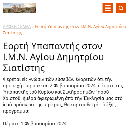
ΑΡΧΙΚΗ ΣΕΛΙΔΑ
Εορτή Υπαπαντής στον Ι.Μ.Ν. Αγίου Δημητρίου
Σιατίστης
Εορτή Υπαπαντής στον
Ι.Μ.Ν. Αγίου Δημητρίου
Σιατίστης
Φέρεται εἰς γνῶσιν τῶν εὐσεβῶν ἐνοριτῶν ὅτι τὴν
προσεχὴ Παρασκευὴ 2 Φεβρουαρίου 2024, ἡ ἑορτὴ τῆς
Ὑπαπαντῆς τοῦ Κυρίου καὶ Σωτῆρος ἡμῶν Ἰησοῦ
Χριστοῦ, ἡμέρα ἀφιερωμένη ἀπὸ τὴν Ἐκκλησία μας στὸ
ἱερὸ πρόσωπο τῆς μητέρας, θὰ ἑορτασθεῖ μὲ τὸ ἑξῆς
πρόγραμμα:
Πέμπτη 1 Φεβρουαρίου 2024