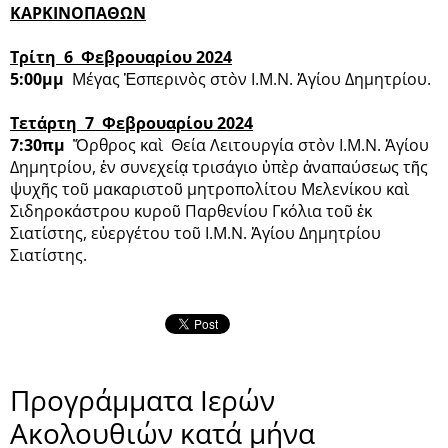
ΚΑΡΚΙΝΟΠΑΘΩΝ
Τρίτη 6 Φεβρουαρίου 2024
5:00μμ
Μέγας Ἑσπερινὸς στὸν Ι.Μ.Ν. Ἁγίου Δημητρίου.
Τετάρτη 7 Φεβρουαρίου 2024
7:30πμ
Ὄρθρος καὶ Θεία Λειτουργία στὸν Ι.Μ.Ν. Ἁγίου
Δημητρίου, ἐν συνεχείᾳ τρισάγιο ὑπὲρ ἀναπαύσεως τῆς
ψυχῆς τοῦ μακαριστοῦ μητροπολίτου Μελενίκου καὶ
Σιδηροκάστρου κυροῦ Παρθενίου Γκόλια τοῦ ἐκ
Σιατίστης, εὐεργέτου τοῦ Ι.Μ.Ν. Ἁγίου Δημητρίου
Σιατίστης.
Προγράμματα Ιερών
Ακολουθιών κατά μήνα