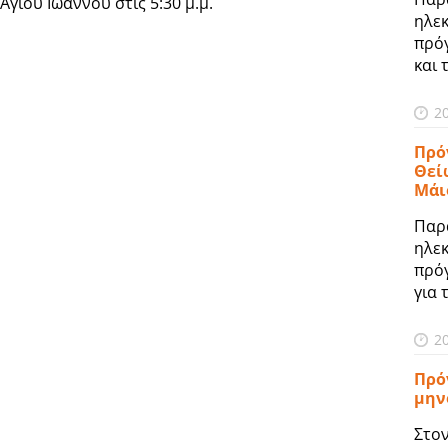
Αγίου Ιωάννου στις 5:30 μ.μ.
ηλε
πρό
και 
2
Πρό
Θεί
Μάι
Παρ
ηλε
πρό
για 
2
Πρό
μην
Στο