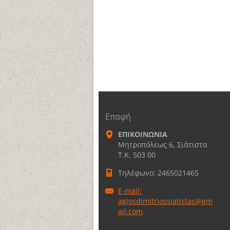
Επαφή
ΕΠΙΚΟΙΝΩΝΙΑ
Μητροπόλεως 6, Σιάτιστα
Τ.Κ. 503 00
Τηλέφωνο: 2465021465
E-mail:
agiosdimitriossiatistas@gm
ail.com