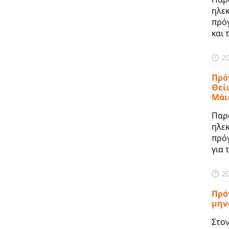
ηλε
πρό
και 
2
Πρό
Θεί
Μάι
Παρ
ηλε
πρό
για 
2
Πρό
μην
Στο