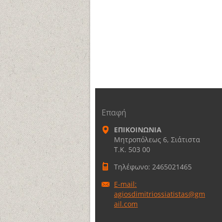
Επαφή
ΕΠΙΚΟΙΝΩΝΙΑ
Μητροπόλεως 6, Σιάτιστα
Τ.Κ. 503 00
Τηλέφωνο: 2465021465
E-mail:
agiosdimitriossiatistas@gm
ail.com